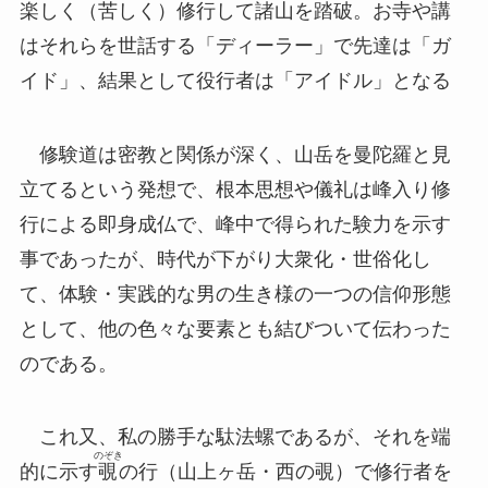
楽しく（苦しく）修行して諸山を踏破。お寺や講
はそれらを世話する「ディーラー」で先達は「ガ
イド」、結果として役行者は「アイドル」となる
修験道は密教と関係が深く、山岳を曼陀羅と見
立てるという発想で、根本思想や儀礼は峰入り修
行による即身成仏で、峰中で得られた験力を示す
事であったが、時代が下がり大衆化・世俗化し
て、体験・実践的な男の生き様の一つの信仰形態
として、他の色々な要素とも結びついて伝わった
のである。
これ又、私の勝手な駄法螺であるが、それを端
のぞき
的に示す
覗
の行（山上ヶ岳・西の覗）で修行者を