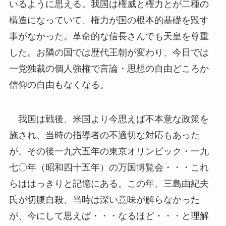
いるように思える。我国は権威と権力とが二種の
構造になっていて、権力が国の根本的基礎を毀す
事がなかった。革命的な信長さんでも天皇を尊重
した。お隣の国では歴代王朝が変わり、今日では
一党独裁の個人強権で言論・思想の自由どころか
信仰の自由もなくなる。
我国は戦後、米国より今思えば不本意な政策を
施され、当時の指導者の不適切な対応もあった
が、その後一九六五年の東京オリンピック・一九
七〇年（昭和四十五年）の万国博覧会・・・これ
らははっきりと記憶にある。この年、三島由紀夫
氏が切腹自殺、当時は深い意味が解らなかった
が、今にして思えば・・・なるほど・・・と理解