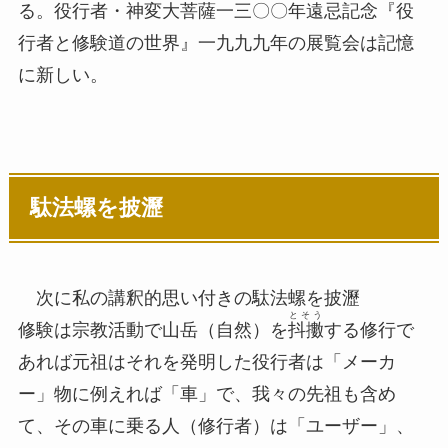
る。役行者・神変大菩薩一三〇〇年遠忌記念『役
行者と修験道の世界』一九九九年の展覧会は記憶
に新しい。
駄法螺を披瀝
次に私の講釈的思い付きの駄法螺を披瀝
とそう
修験は宗教活動で山岳（自然）を
抖擻
する修行で
あれば元祖はそれを発明した役行者は「メーカ
ー」物に例えれば「車」で、我々の先祖も含め
て、その車に乗る人（修行者）は「ユーザー」、