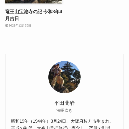
竜王山宝池寺の記 令和3年4
月吉日
2021年12月25日
平田蘭酔
法螺吹き
昭和19年（1944年）3月24日、大阪府枚方市生まれ。
平成の御代、大峯山登拝修行に専念し、75歳で引退。