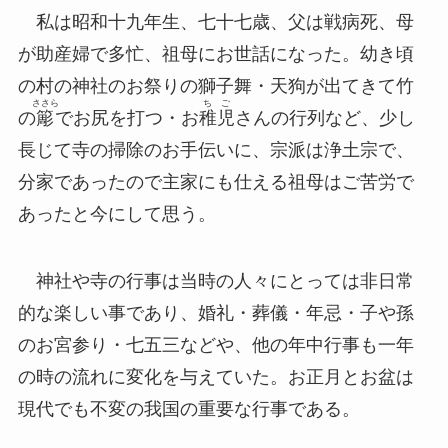
私は昭和十九年生、七十七歳、父は戦病死、母
が助産婦で多忙、祖母にお世話になった。幼き頃
の村の神社のお祭りの獅子舞・天狗が出てきて竹
ささら
ちご
の
簓
でお尻を打つ・お
稚児
さんの行列など、少し
長じて寺の掃除のお手伝いに、宗派は浄土宗で、
分家であったので主家にも仕える祖母はご苦労で
あったと今にして思う。
神社や寺の行事は当時の人々にとっては非日常
的な楽しい事であり、婚礼・葬儀・年忌・子や孫
のお宮参り・七五三などや、他の年中行事も一年
の時の流れに変化を与えていた。お正月とお盆は
現代でも不変の我国の重要な行事である。