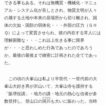
できる事もある。それは無機質・機械化・マニュ
アル・システム化が良しとされ、物質文明が人々
の属する土地や本来の居場所から切り離され、国
体の欠如・国防の弱体化・・・外部の圧力（ＧＨ
Ｑ）によって変質させられ、彼の内在する常人には
理解困難な・・・これ以上生きる事に限界
が・・・と思わしめた行為であったのであろう
か。最後の最後まで緻密に計画された企てであっ
た。
この頃の大峯山は私より半世代・一世代前の大
峯山大好き男が沢山いて、大峯山寺を護持する
「阪堺役講」・地方の講・地元の熱心な信者が多
どろ
かわ
数登拝し、登山口の
洞
川
も大いに賑わった。当時