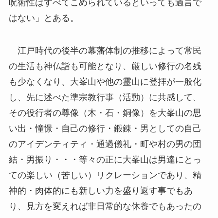
呪術性はすべてこめられているといっても過言で
はない」とある。
江戸時代の後半の幕藩体制の推移によって常民
の生活も神仏詣も可能となり、厳しい修行の名残
も少なくなり、大峯山や他の霊山に登拝が一般化
し、先に述べた準宗教行事（活動）に共感して、
その役行者の尊像（木・石・銅像）を大峯山の思
い出・憧憬・自己の修行・鍛錬・男としての自己
のアイデンティティ・通過儀礼・町や村の男の団
結・男振り・・・等々の正に大峯山は男達にとっ
ての楽しい（苦しい）リクレーションであり、精
神的・肉体的にも新しい力を盛り返す事でもあ
り、見方を変えれば非日常的な休養でもあったの