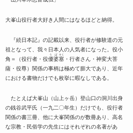
大峯山役行者大好き人間にはなるほどと納得。
『続日本記』の記載以来、役行者が修験道の元
祖となって、我々日本人の人気者になった。役小
う
ば
そく
角＝（役行者・役
優
婆
塞
・行者さん・神変大菩
薩・役尊）関係の事柄は極めて膨大であり、近年
における書物だけでも枚挙に暇なしである。
たとえば大峯山（山上ヶ岳）登山口の洞川出身
の銭谷武平氏（一九二〇年生）だけでも、役行者
関係の書三冊、他に大峯関係のが数冊あり、高名
な宗教・民俗学の先生にはそれぞれの名著があ