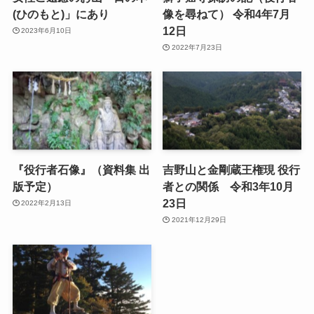
(ひのもと)」にあり
像を尋ねて） 令和4年7月
12日
2023年6月10日
2022年7月23日
『役行者石像』（資料集 出
吉野山と金剛蔵王権現 役行
版予定）￼
者との関係 令和3年10月
23日
2022年2月13日
2021年12月29日