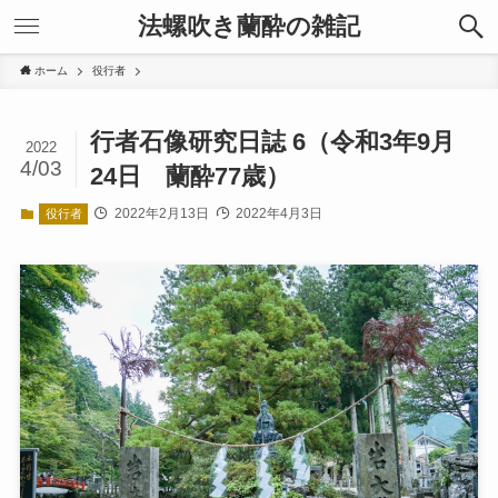
法螺吹き蘭酔の雑記
ホーム
役行者
行者石像研究日誌 6（令和3年9月
2022
4/03
24日 蘭酔77歳）
2022年2月13日
2022年4月3日
役行者