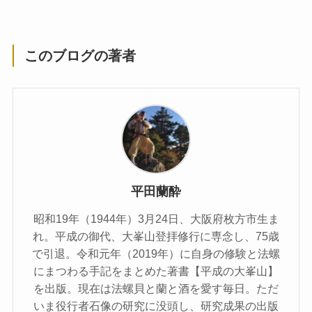
このブログの著者
平田蘭酔
昭和19年（1944年）3月24日、大阪府枚方市生ま
れ。平成の御代、大峯山登拝修行に専念し、75歳
で引退。令和元年（2019年）に自身の修験と法螺
にまつわる手記をまとめた著書【平成の大峯山】
を出版。現在は法螺貝と蘭と酒を愛す毎日。ただ
いま役行者石像の研究に没頭し、研究成果の出版