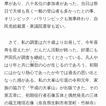
摩があり、八十名位の参加者があった。当日は祭
日で天候も良く一般の登山者も多かったとの事。
オリンピック・パラリンピックも無事終わり、自
民党総裁選・衆議院選挙も近い。
さて、私の調査は六十歳より出発して、今年喜
寿を迎えたが、だんだん活動が鈍った。好運にも
芦田氏が調査を継続してくださっている。凡人や
けたい
はり年と共に
懈怠
の心が生じるのであろう。初期
にはかなり熱心であったが今では過去の思い出と
なった感がある。私の大峯山引退の令和元年、家
族の協力で『平成の大峯山』が出版できた。その
第五章に、初期役行者石像五体と偶然発見の三体
の蔵王権現石像（奈良県生駒市有里町・竹林寺）