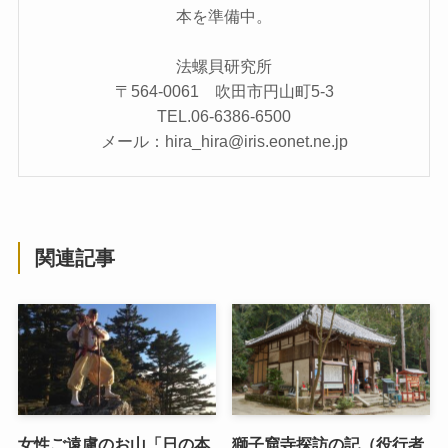
本を準備中。
法螺貝研究所
〒564-0061 吹田市円山町5-3
TEL.06-6386-6500
メール：hira_hira@iris.eonet.ne.jp
関連記事
女性ご遠慮のお山「日の本
獅子窟寺探訪の記（役行者