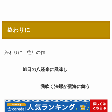
終わりに
終わりに 往年の作
旭日の八経峯に風涼し
我吹く法螺が雲海に舞う