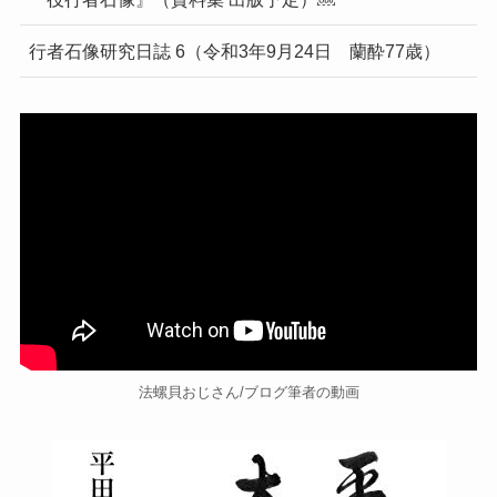
行者石像研究日誌 6（令和3年9月24日 蘭酔77歳）
法螺貝おじさん/ブログ筆者の動画