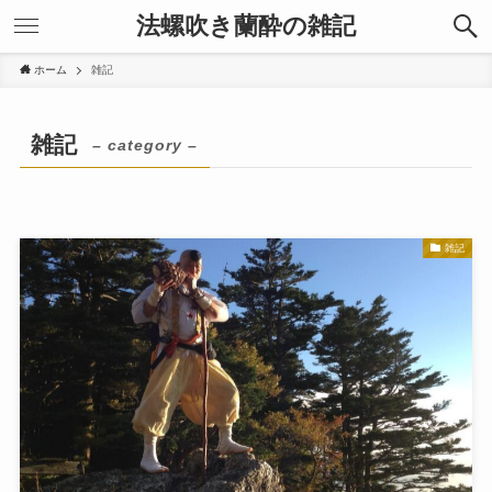
法螺吹き蘭酔の雑記
ホーム
雑記
雑記
– category –
雑記