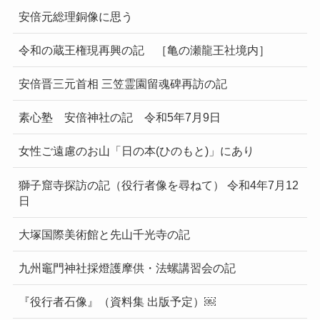
安倍元総理銅像に思う
令和の蔵王権現再興の記 ［亀の瀬龍王社境内］
安倍晋三元首相 三笠霊園留魂碑再訪の記
素心塾 安倍神社の記 令和5年7月9日
女性ご遠慮のお山「日の本(ひのもと)」にあり
獅子窟寺探訪の記（役行者像を尋ねて） 令和4年7月12
日
大塚国際美術館と先山千光寺の記
九州竈門神社採燈護摩供・法螺講習会の記
『役行者石像』（資料集 出版予定）￼