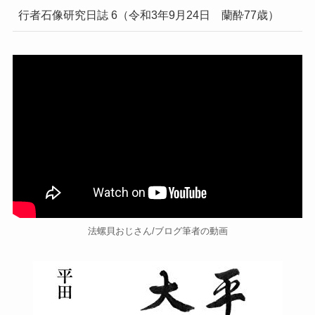
行者石像研究日誌 6（令和3年9月24日 蘭酔77歳）
法螺貝おじさん/ブログ筆者の動画