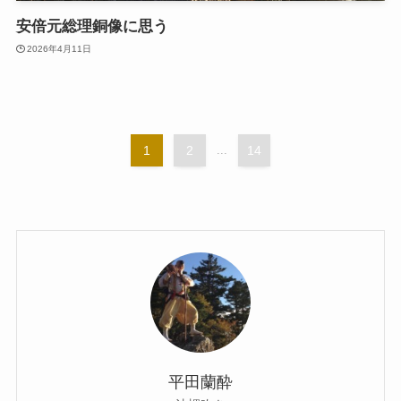
安倍元総理銅像に思う
2026年4月11日
1
2
...
14
平田蘭酔