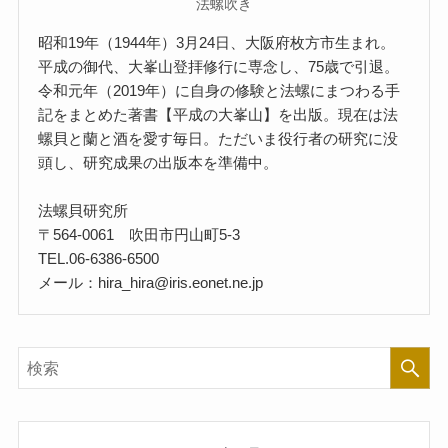
法螺吹き
昭和19年（1944年）3月24日、大阪府枚方市生まれ。
平成の御代、大峯山登拝修行に専念し、75歳で引退。
令和元年（2019年）に自身の修験と法螺にまつわる手
記をまとめた著書【平成の大峯山】を出版。現在は法
螺貝と蘭と酒を愛す毎日。ただいま役行者の研究に没
頭し、研究成果の出版本を準備中。
法螺貝研究所
〒564-0061 吹田市円山町5-3
TEL.06-6386-6500
メール：hira_hira@iris.eonet.ne.jp