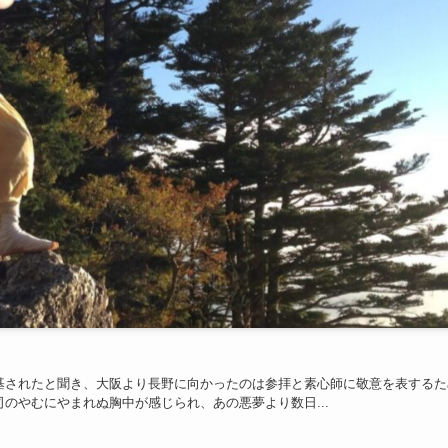
基されたと聞き、大阪より長野に向かったのは参拝と素心師に敬意を表するた
のやむにやまれぬ胸中が感じられ、あの悪夢より数日...