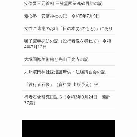
安倍晋三元首相 三笠霊園留魂碑再訪の記
素心塾 安倍神社の記 令和5年7月9日
女性ご遠慮のお山「日の本(ひのもと)」にあり
獅子窟寺探訪の記（役行者像を尋ねて） 令和
4年7月12日
大塚国際美術館と先山千光寺の記
九州竈門神社採燈護摩供・法螺講習会の記
『役行者石像』（資料集 出版予定）￼
行者石像研究日誌 6（令和3年9月24日 蘭酔
77歳）