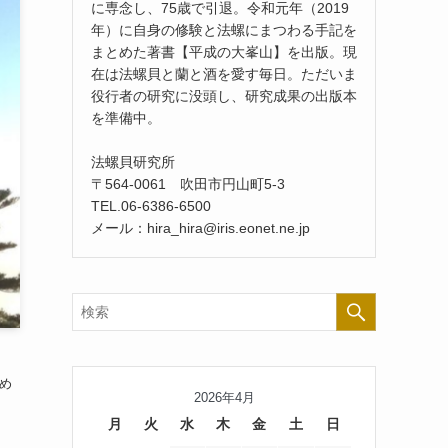
に専念し、75歳で引退。令和元年（2019
年）に自身の修験と法螺にまつわる手記を
まとめた著書【平成の大峯山】を出版。現
在は法螺貝と蘭と酒を愛す毎日。ただいま
役行者の研究に没頭し、研究成果の出版本
を準備中。
法螺貝研究所
〒564-0061 吹田市円山町5-3
TEL.06-6386-6500
メール：hira_hira@iris.eonet.ne.jp
め
2026年4月
月
火
水
木
金
土
日