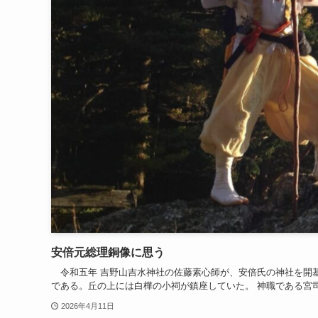
安倍元総理銅像に思う
令和五年 吉野山吉水神社の佐藤素心師が、安倍氏の神社を開
である。丘の上には白樺の小祠が鎮座していた。 神職である宮司
2026年4月11日