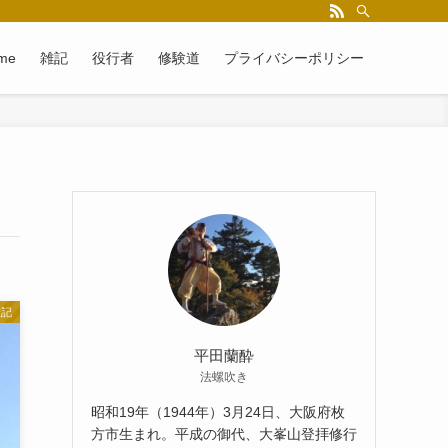
me
雑記
役行者
修験道
プライバシーポリシー
雑記
平田蘭酔
法螺吹き
昭和19年（1944年）3月24日、大阪府枚
方市生まれ。平成の御代、大峯山登拝修行