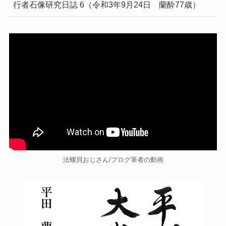
行者石像研究日誌 6（令和3年9月24日 蘭酔77歳）
法螺貝おじさん/ブログ筆者の動画