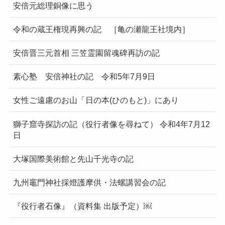
安倍元総理銅像に思う
令和の蔵王権現再興の記 ［亀の瀬龍王社境内］
安倍晋三元首相 三笠霊園留魂碑再訪の記
素心塾 安倍神社の記 令和5年7月9日
女性ご遠慮のお山「日の本(ひのもと)」にあり
獅子窟寺探訪の記（役行者像を尋ねて） 令和4年7月12
日
大塚国際美術館と先山千光寺の記
九州竈門神社採燈護摩供・法螺講習会の記
『役行者石像』（資料集 出版予定）￼