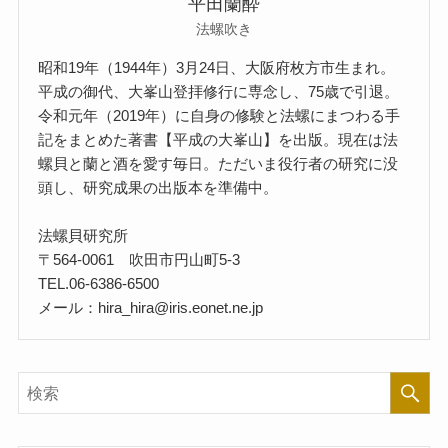
平田蘭酔
法螺吹き
昭和19年（1944年）3月24日、大阪府枚方市生まれ。
平成の御代、大峯山登拝修行に専念し、75歳で引退。
令和元年（2019年）に自身の修験と法螺にまつわる手
記をまとめた著書【平成の大峯山】を出版。現在は法
螺貝と蘭と酒を愛す毎日。ただいま役行者の研究に没
頭し、研究成果の出版本を準備中。
法螺貝研究所
〒564-0061 吹田市円山町5-3
TEL.06-6386-6500
メール：hira_hira@iris.eonet.ne.jp