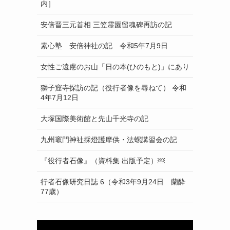
内］
安倍晋三元首相 三笠霊園留魂碑再訪の記
素心塾 安倍神社の記 令和5年7月9日
女性ご遠慮のお山「日の本(ひのもと)」にあり
獅子窟寺探訪の記（役行者像を尋ねて） 令和
4年7月12日
大塚国際美術館と先山千光寺の記
九州竈門神社採燈護摩供・法螺講習会の記
『役行者石像』（資料集 出版予定）￼
行者石像研究日誌 6（令和3年9月24日 蘭酔
77歳）