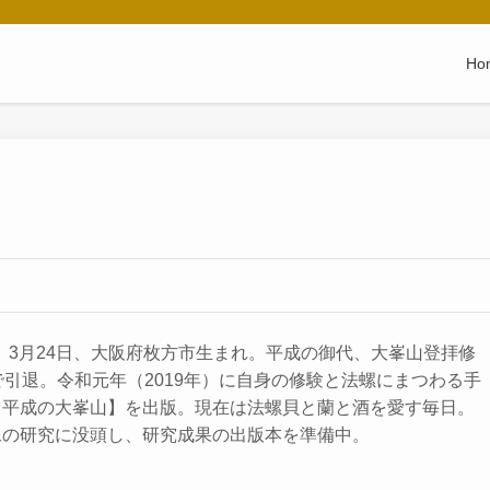
Ho
4年）3月24日、大阪府枚方市生まれ。平成の御代、大峯山登拝修
で引退。令和元年（2019年）に自身の修験と法螺にまつわる手
【平成の大峯山】を出版。現在は法螺貝と蘭と酒を愛す毎日。
像の研究に没頭し、研究成果の出版本を準備中。