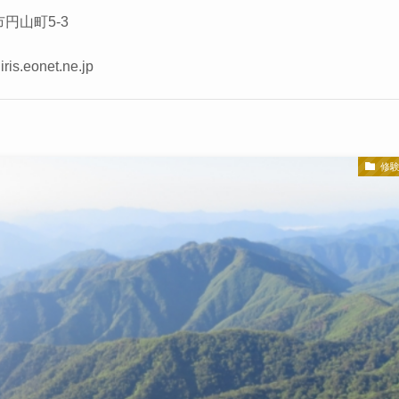
市円山町5-3
s.eonet.ne.jp
修