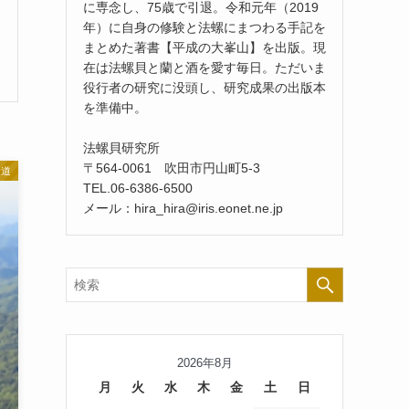
に専念し、75歳で引退。令和元年（2019
年）に自身の修験と法螺にまつわる手記を
まとめた著書【平成の大峯山】を出版。現
在は法螺貝と蘭と酒を愛す毎日。ただいま
役行者の研究に没頭し、研究成果の出版本
を準備中。
法螺貝研究所
〒564-0061 吹田市円山町5-3
験道
TEL.06-6386-6500
メール：hira_hira@iris.eonet.ne.jp
2026年8月
月
火
水
木
金
土
日