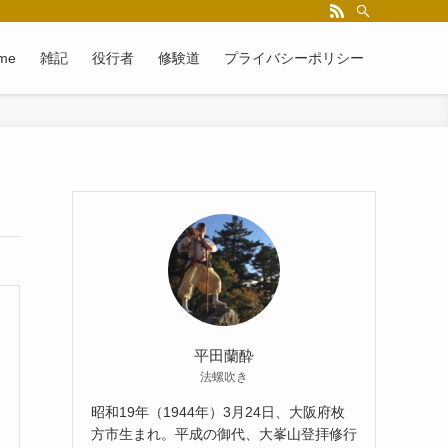
me
雑記
役行者
修験道
プライバシーポリシー
平田蘭酔
法螺吹き
昭和19年（1944年）3月24日、大阪府枚
方市生まれ。平成の御代、大峯山登拝修行