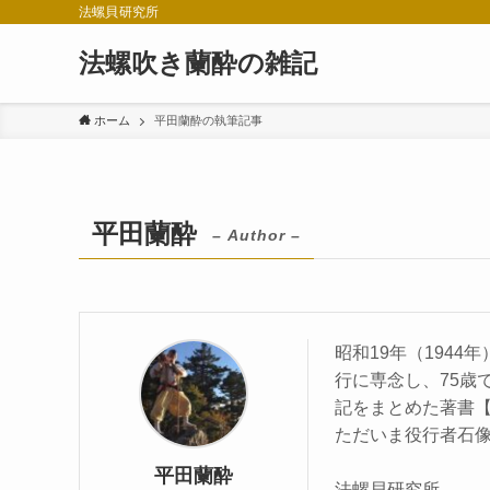
法螺貝研究所
法螺吹き蘭酔の雑記
ホーム
平田蘭酔の執筆記事
平田蘭酔
– Author –
昭和19年（194
行に専念し、75歳
記をまとめた著書
ただいま役行者石
平田蘭酔
法螺貝研究所