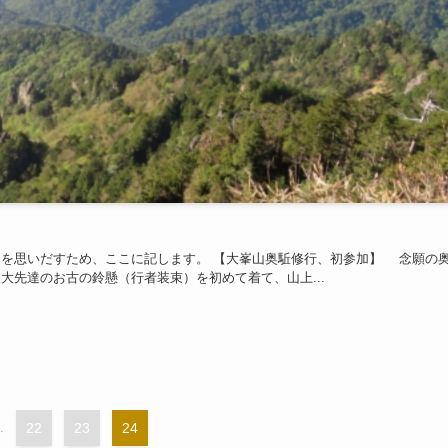
を思いだすため、ここに記します。 【大峯山奥駈修行、初参加】 念願の
先達のお古の鈴懸（行者装束）を初めて着て、山上...
.
22
23
24