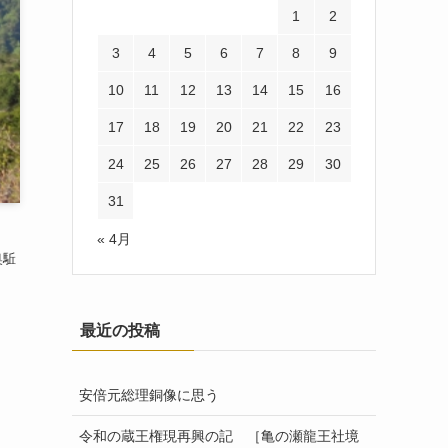
1
2
3
4
5
6
7
8
9
10
11
12
13
14
15
16
17
18
19
20
21
22
23
24
25
26
27
28
29
30
31
« 4月
奥駈
最近の投稿
安倍元総理銅像に思う
令和の蔵王権現再興の記 ［亀の瀬龍王社境