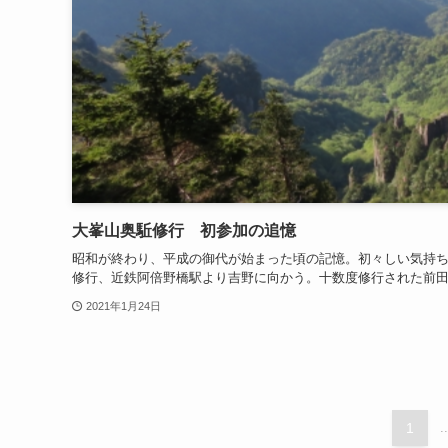
大峯山奥駈修行 初参加の追憶
昭和が終わり、平成の御代が始まった頃の記憶。初々しい気持ち
修行、近鉄阿倍野橋駅より吉野に向かう。十数度修行された前田大
2021年1月24日
1
..