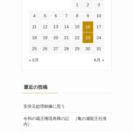
1
2
3
4
5
6
7
8
9
10
11
12
13
14
15
16
17
18
19
20
21
22
23
24
25
26
27
28
29
30
31
« 6月
6月 »
最近の投稿
安倍元総理銅像に思う
令和の蔵王権現再興の記 ［亀の瀬龍王社境
内］