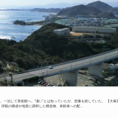
一泊して美術館へ。“凄い”とは知っていたが、想像を絶していた。 【大塚
拝観の構成や地形に調和した構造物、来館者への配...