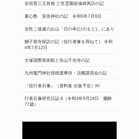
安倍晋三元首相 三笠霊園留魂碑再訪の記
素心塾 安倍神社の記 令和5年7月9日
女性ご遠慮のお山「日の本(ひのもと)」にあり
獅子窟寺探訪の記（役行者像を尋ねて） 令和
4年7月12日
大塚国際美術館と先山千光寺の記
九州竈門神社採燈護摩供・法螺講習会の記
『役行者石像』（資料集 出版予定）￼
行者石像研究日誌 6（令和3年9月24日 蘭酔
77歳）