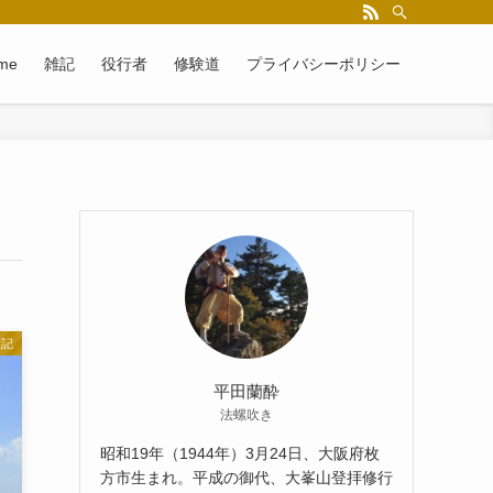
me
雑記
役行者
修験道
プライバシーポリシー
雑記
平田蘭酔
法螺吹き
昭和19年（1944年）3月24日、大阪府枚
方市生まれ。平成の御代、大峯山登拝修行