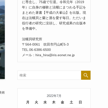
に専念し、75歳で引退。令和元年（2019
年）に自身の修験と法螺にまつわる手記を
まとめた著書【平成の大峯山】を出版。現
在は法螺貝と蘭と酒を愛す毎日。ただいま
役行者の研究に没頭し、研究成果の出版本
を準備中。
法螺貝研究所
〒564-0061 吹田市円山町5-3
TEL.06-6386-6500
メール：hira_hira@iris.eonet.ne.jp
美術
2022年7月
月
火
水
木
金
土
日