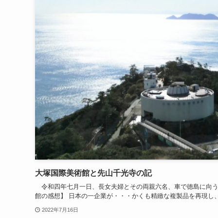
大塚国際美術館と先山千光寺の記
令和四年七月一日、長女夫婦とその両親六名、車で徳島に向う。
館の感想】 日本の一企業が・・・かくも精緻な複製品を再現し、
2022年7月16日