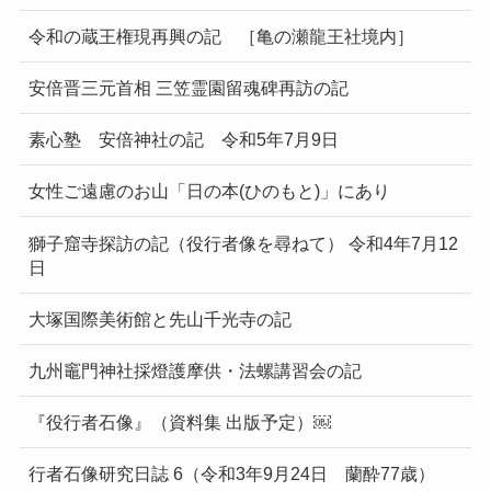
令和の蔵王権現再興の記 ［亀の瀬龍王社境内］
安倍晋三元首相 三笠霊園留魂碑再訪の記
素心塾 安倍神社の記 令和5年7月9日
女性ご遠慮のお山「日の本(ひのもと)」にあり
獅子窟寺探訪の記（役行者像を尋ねて） 令和4年7月12
日
大塚国際美術館と先山千光寺の記
九州竈門神社採燈護摩供・法螺講習会の記
『役行者石像』（資料集 出版予定）￼
行者石像研究日誌 6（令和3年9月24日 蘭酔77歳）