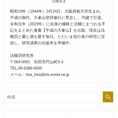
法螺吹き
昭和19年（1944年）3月24日、大阪府枚方市生まれ。
平成の御代、大峯山登拝修行に専念し、75歳で引退。
令和元年（2019年）に自身の修験と法螺にまつわる手
記をまとめた著書【平成の大峯山】を出版。現在は法
螺貝と蘭と酒を愛す毎日。ただいま役行者の研究に没
頭し、研究成果の出版本を準備中。
法螺貝研究所
〒564-0061 吹田市円山町5-3
TEL.06-6386-6500
メール：hira_hira@iris.eonet.ne.jp